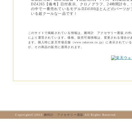
DZ4265【備考】日付表示、クロノグラフ、24時間計今
の中で一番売れているモデルDZ4180ほとんどのパーツ
いる超クールな一品です！
このサイトで掲載されている情報は、腕時計 アクセサリー通販 の作
により運営されています。価格、販売可能情報は、変更される場合が
ます。購入時に楽天市場店舗（www.rakuten.co.jp）に表示されてい
が、その商品の販売に適用されます。
Copyright(C)2013
腕時計 アクセサリー通販
All Rights Reserved.