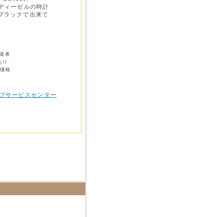
、ディーゼルの時計
がブラックで出来て
成者
あり
る価格