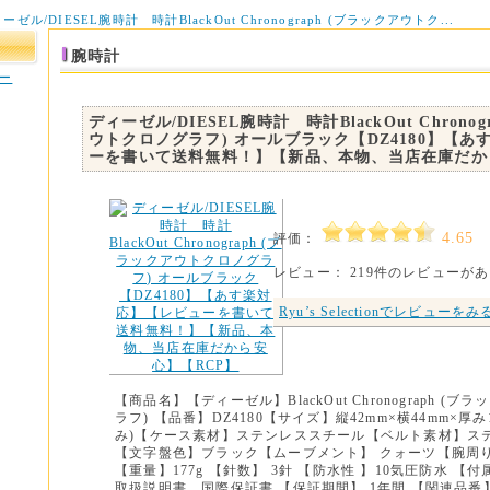
ーゼル/DIESEL腕時計 時計BlackOut Chronograph (ブラックアウトク...
腕時計
ー
ディーゼル/DIESEL腕時計 時計BlackOut Chronog
ウトクロノグラフ) オールブラック【DZ4180】【
ーを書いて送料無料！】【新品、本物、当店在庫だか
4.65
評価：
レビュー： 219件のレビューが
Ryu’s Selectionでレビューをみ
【商品名】【ディーゼル】BlackOut Chronograph (
ラフ) 【品番】DZ4180【サイズ】縦42mm×横44mm×厚み
み)【ケース素材】ステンレススチール【ベルト素材】ス
【文字盤色】ブラック【ムーブメント】 クォーツ【腕周り】
【重量】177g 【針数】 3針 【防水性 】10気圧防水 【付
取扱説明書、国際保証書 【保証期間】 1年間 【関連品番】D