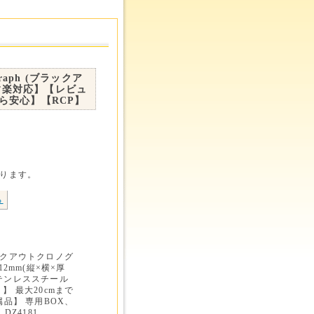
raph (ブラックア
あす楽対応】【レビュ
ら安心】【RCP】
あります。
る
ブラックアウトクロノグ
12mm(縦×横×厚
テンレススチール
 最大20cmまで
属品】 専用BOX、
Z4181、